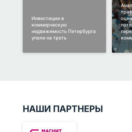
Анал
траф
Инвестиции в
оцен
коммерческую
поте
недвижимость Петербурга
пере
упали на треть
комм
НАШИ ПАРТНЕРЫ