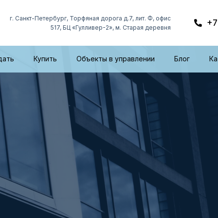
г. Санкт-Петербург, Торфяная дорога д.7, лит. Ф, офис
+7
517, БЦ «Гулливер-2», м. Старая деревня
дать
Купить
Объекты в управлении
Блог
Ка