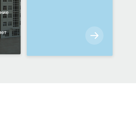
ние
яет