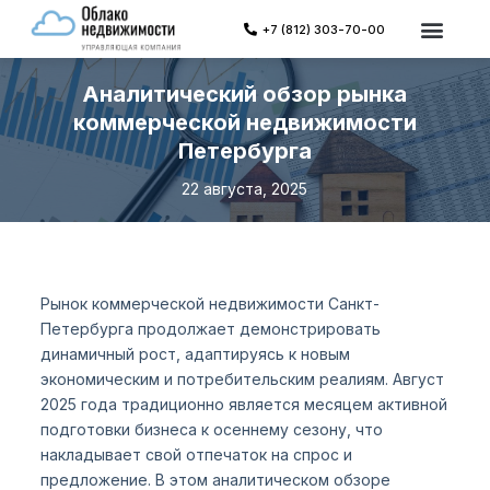
П
+7 (812) 303-70-00
Объекты в уп
Каталог не
е
р
Аналитический обзор рынка
е
коммерческой недвижимости
й
Петербурга
т
и
22 августа, 2025
к
с
у
т
и
Рынок коммерческой недвижимости Санкт-
Петербурга продолжает демонстрировать
динамичный рост, адаптируясь к новым
экономическим и потребительским реалиям. Август
2025 года традиционно является месяцем активной
подготовки бизнеса к осеннему сезону, что
накладывает свой отпечаток на спрос и
предложение. В этом аналитическом обзоре