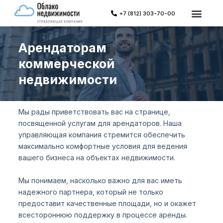
П
+7 (812) 303-70-00
Объекты в уп
Каталог не
е
р
Арендаторам
е
й
коммерческой
т
недвижимости
и
к
с
Мы рады приветствовать вас на странице,
у
посвященной услугам для арендаторов. Наша
т
управляющая компания стремится обеспечить
и
максимально комфортные условия для ведения
вашего бизнеса на объектах недвижимости.
Мы понимаем, насколько важно для вас иметь
надежного партнера, который не только
предоставит качественные площади, но и окажет
всестороннюю поддержку в процессе аренды.