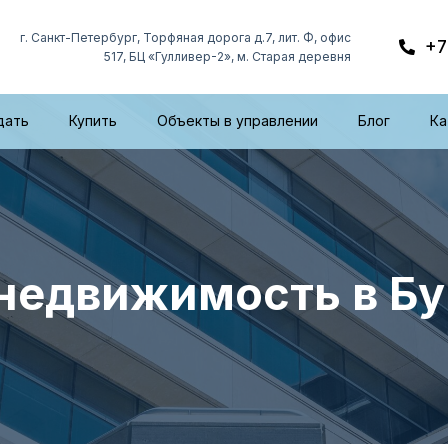
г. Санкт-Петербург, Торфяная дорога д.7, лит. Ф, офис
+7
517, БЦ «Гулливер-2», м. Старая деревня
дать
Купить
Объекты в управлении
Блог
Ка
недвижимость в Б