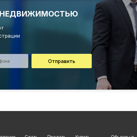
Е НЕДВИЖИМОСТЬЮ
от
истрации
Отправить
авление
Сдать
Продать
Купить
Объекты в