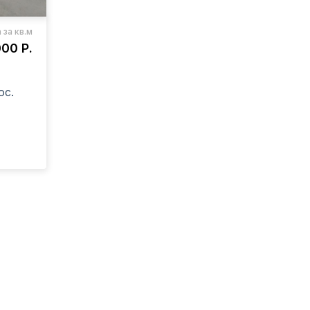
 за кв.м
000 Р.
ос.